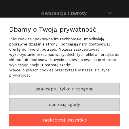
Gwarancja i zwroty
Dbamy o Twoją prywatność
O nas
Pliki cookies i pokrewne im technologie umożliwiają
Na skróty
poprawne działanie strony i pomagają nam dostosować
ofertę do Twoich potrzeb. Możesz zaakceptować
wykorzystanie przez nas wszystkich tych plików i przejść do
sklepu lub dostosować użycie plików do swoich preferencji,
wybierając opcję "Dostosuj zgody".
Zadzwoń do nas
Więcej o plikach cookies przeczytasz w naszej Polityce
prywatności.
+48 724 200 030
sklep@life-star.pl
zaakceptuj tylko niezbędne
Znajdź nas
dostosuj zgody
ul. Tylna 27a/6
Góra 56-200
zaakceptuj wszystkie