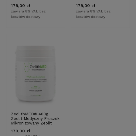
Detox
Zeolit Klinoptylolit
179,00 zł
179,00 zł
Detox
zawiera 8% VAT, bez
zawiera 8% VAT, bez
kosztów dostawy
kosztów dostawy
ZeolithMED® 400g
Zeolit Medyczny Proszek
Mikronizowany Zeolit
Detox
170,00 zł