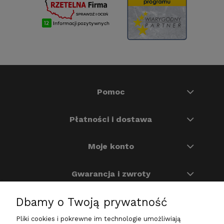
Pomoc
Płatności i dostawa
Moje konto
Gwarancja i zwroty
Dbamy o Twoją prywatność
O nas
Pliki cookies i pokrewne im technologie umożliwiają