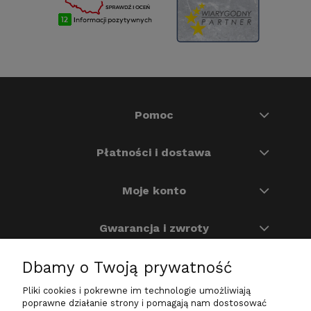
Pomoc
Płatności i dostawa
Moje konto
Gwarancja i zwroty
Dbamy o Twoją prywatność
O nas
Pliki cookies i pokrewne im technologie umożliwiają
Na skróty
poprawne działanie strony i pomagają nam dostosować