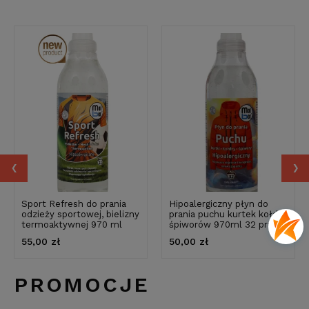
‹
›
Sport Refresh do prania
Hipoalergiczny płyn do
odzieży sportowej, bielizny
prania puchu kurtek kołder
termoaktywnej 970 ml
śpiworów 970ml 32 prania
55,00 zł
50,00 zł
PROMOCJE