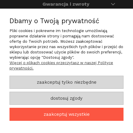
Gwarancja i zwroty
Dbamy o Twoją prywatność
O nas
Pliki cookies i pokrewne im technologie umożliwiają
Na skróty
poprawne działanie strony i pomagają nam dostosować
ofertę do Twoich potrzeb. Możesz zaakceptować
wykorzystanie przez nas wszystkich tych plików i przejść do
sklepu lub dostosować użycie plików do swoich preferencji,
wybierając opcję "Dostosuj zgody".
Zadzwoń do nas
Więcej o plikach cookies przeczytasz w naszej Polityce
prywatności.
+48 724 200 030
sklep@life-star.pl
zaakceptuj tylko niezbędne
Znajdź nas
dostosuj zgody
ul. Tylna 27a/6
Góra 56-200
zaakceptuj wszystkie
projekt i realizacja: