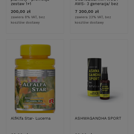
zestaw 1+1
AWS- 3 generacja/ bez
zbiornika/przepływowy
200,00 zł
7 200,00 zł
/Z BATERIĄ/ Filtr do
wody
zawiera 8% VAT, bez
zawiera 23% VAT, bez
kosztów dostawy
kosztów dostawy
AlfAlfa Star- Lucerna
ASHWAGANDHA SPORT