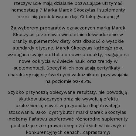
rzeczywiście mają działanie pozwalające utrzymać
homeostazę ? Marka Marek Skoczylas i suplementy
przez nią produkowane dają Ci taką gwarancję!
Za wyborem preparatów oznaczonych marką Marek
Skoczylas przemawia wieloletnie doświadczenie w
branży suplementów diety oraz dbałość o wysokie
standardy etyczne. Marek Skoczylas każdego roku
wzbogaca swoje portfolio o nowe produkty, reagując na
nowe odkrycia w świecie nauki oraz trendy w
suplementacji. Specyfiki ich posiadają certyfikaty i
charakteryzują się świetnymi wskaźnikami przyswajania
na poziomie 92-95%.
Szybko przynoszą obiecywane rezultaty, nie powodują
skutków ubocznych oraz nie wywołują efektu
uzależnienia, nawet w przypadku długotrwałego
stosowania. Jako dystrybutor marki Marek Skoczylas
możemy Państwu zaoferować różnorodne suplementy
pochodzące ze sprawdzonego źródłach w niezwykle
konkurencyjnych cenach. Zapraszamy!