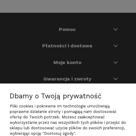
Pomoc
Płatności i dostawa
Moje konto
Gwarancja i zwroty
Dbamy o Twoją prywatność
O nas
Pliki cookies i pokrewne im technologie umożliwiają
Na skróty
poprawne działanie strony i pomagają nam dostosować
ofertę do Twoich potrzeb. Możesz zaakceptować
wykorzystanie przez nas wszystkich tych plików i przejść do
sklepu lub dostosować użycie plików do swoich preferencji,
wybierając opcję "Dostosuj zgody".
Zadzwoń do nas