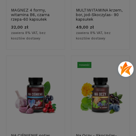
MAGNEZ 4 formy,
MULTIWITAMINA krzem,
witamina B6, czarna
bor, jod-Skoczylas- 90
rzepa-60 kapsułek
kapsułek
32,00 zł
49,00 zł
zawiera 8% VAT, bez
zawiera 8% VAT, bez
kosztów dostawy
kosztów dostawy
nowość
NA CIŚNIENIE potas,
Na Oczy - Skoczylas-