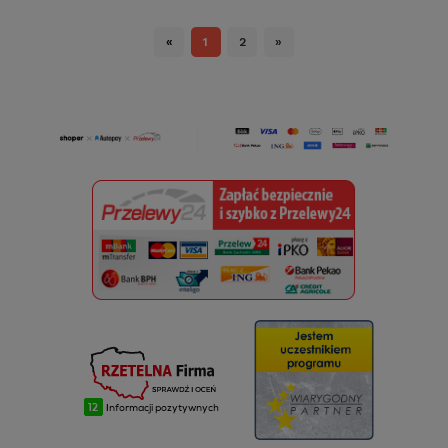
«
1
2
»