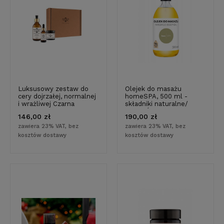
Luksusowy zestaw do
Olejek do masażu
cery dojrzałej, normalnej
homeSPA, 500 ml -
i wrażliwej Czarna
składniki naturalne/
porzeczka & Słonecznik
WEGAŃSKI / 3 szt.
146,00 zł
190,00 zł
na prezent - naturalne
pochodzenie
zawiera 23% VAT, bez
zawiera 23% VAT, bez
kosztów dostawy
kosztów dostawy