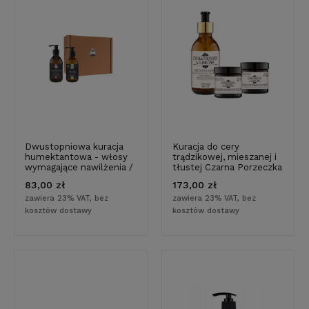
Dwustopniowa kuracja
Kuracja do cery
humektantowa - włosy
trądzikowej, mieszanej i
wymagające nawilżenia /
tłustej Czarna Porzeczka
szałwia/ wit E
& Słonecznik na prezent
83,00 zł
173,00 zł
- składniki naturalnego
pochodzenia
zawiera 23% VAT, bez
zawiera 23% VAT, bez
kosztów dostawy
kosztów dostawy