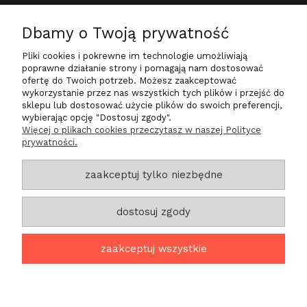
Dbamy o Twoją prywatność
O nas
Pliki cookies i pokrewne im technologie umożliwiają
Na skróty
poprawne działanie strony i pomagają nam dostosować
ofertę do Twoich potrzeb. Możesz zaakceptować
wykorzystanie przez nas wszystkich tych plików i przejść do
sklepu lub dostosować użycie plików do swoich preferencji,
wybierając opcję "Dostosuj zgody".
Zadzwoń do nas
Więcej o plikach cookies przeczytasz w naszej Polityce
prywatności.
+48 724 200 030
sklep@life-star.pl
zaakceptuj tylko niezbędne
Znajdź nas
dostosuj zgody
ul. Tylna 27a/6
Góra 56-200
zaakceptuj wszystkie
projekt i realizacja:
oprogramowanie:
Shoper