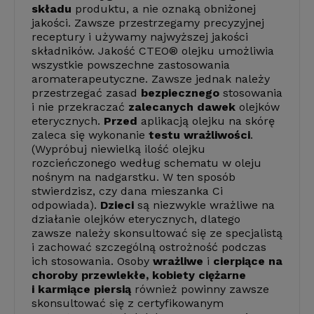
składu
produktu, a nie oznaką obniżonej
jakości. Zawsze przestrzegamy precyzyjnej
receptury i używamy najwyższej jakości
składników. Jakość CTEO® olejku umożliwia
wszystkie powszechne zastosowania
aromaterapeutyczne. Zawsze jednak należy
przestrzegać zasad
bezpiecznego
stosowania
i nie przekraczać
zalecanych dawek
olejków
eterycznych.
Przed
aplikacją olejku na skórę
zaleca się wykonanie
testu wrażliwości
.
(Wypróbuj niewielką ilość olejku
rozcieńczonego według schematu w oleju
nośnym na nadgarstku. W ten sposób
stwierdzisz, czy dana mieszanka Ci
odpowiada).
Dzieci
są niezwykle wrażliwe na
działanie olejków eterycznych, dlatego
zawsze należy skonsultować się ze specjalistą
i zachować szczególną ostrożność podczas
ich stosowania. Osoby
wrażliwe
i
cierpiące na
choroby przewlekłe, kobiety ciężarne
i karmiące piersią
również powinny zawsze
skonsultować się z certyfikowanym