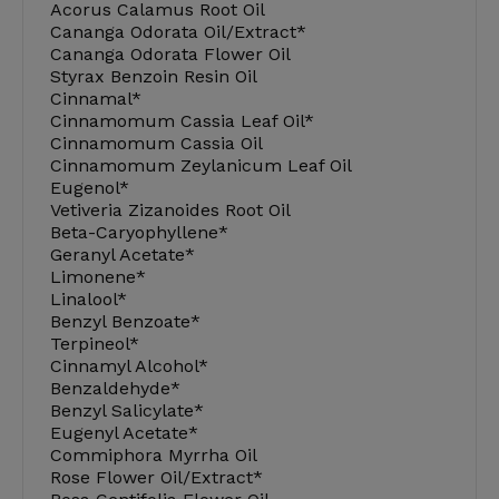
Acorus Calamus Root Oil
Cananga Odorata Oil/Extract*
Cananga Odorata Flower Oil
Styrax Benzoin Resin Oil
Cinnamal*
Cinnamomum Cassia Leaf Oil*
Cinnamomum Cassia Oil
Cinnamomum Zeylanicum Leaf Oil
Eugenol*
Vetiveria Zizanoides Root Oil
Beta-Caryophyllene*
Geranyl Acetate*
Limonene*
Linalool*
Benzyl Benzoate*
Terpineol*
Cinnamyl Alcohol*
Benzaldehyde*
Benzyl Salicylate*
Eugenyl Acetate*
Commiphora Myrrha Oil
Rose Flower Oil/Extract*