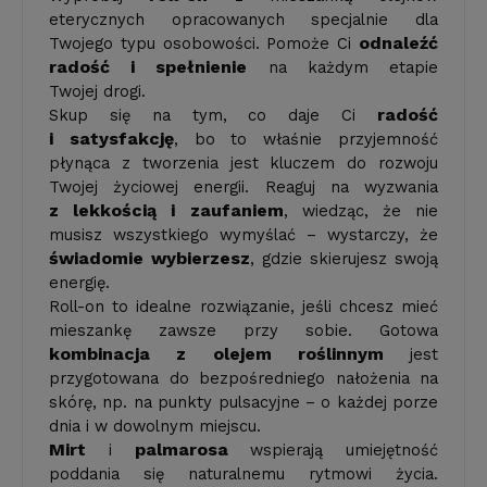
eterycznych opracowanych specjalnie dla
odnaleźć
Twojego typu osobowości. Pomoże Ci
radość i spełnienie
na każdym etapie
Twojej drogi.
radość
Skup się na tym, co daje Ci
i satysfakcję
, bo to właśnie przyjemność
płynąca z tworzenia jest kluczem do rozwoju
Twojej życiowej energii. Reaguj na wyzwania
z lekkością i zaufaniem
, wiedząc, że nie
musisz wszystkiego wymyślać – wystarczy, że
świadomie wybierzesz
, gdzie skierujesz swoją
energię.
Roll-on to idealne rozwiązanie, jeśli chcesz mieć
mieszankę zawsze przy sobie. Gotowa
kombinacja z olejem roślinnym
jest
przygotowana do bezpośredniego nałożenia na
skórę, np. na punkty pulsacyjne – o każdej porze
dnia i w dowolnym miejscu.
Mirt
palmarosa
i
wspierają umiejętność
poddania się naturalnemu rytmowi życia.