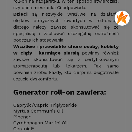
roll-on na nadgarstku. W ten sposób stwierdzisz,
czy dana mieszanka Ci odpowiada.
Dzieci
są niezwykle wrażliwe na działanie
olejków eterycznych zawartych w roll-onach,
dlatego należy zawsze skonsultować się ze
specjalistą i zachować szczególną ostrożność
podczas ich stosowania.
Wrażliwe
przewlekle chore osoby
kobiety
i
,
w ciąży
karmiące piersią
i
powinny również
zawsze skonsultować się z certyfikowanym
aromaterapeutą lub lekarzem. Tak samo
powinien zrobić każdy, kto cierpi na długotrwałe
uczucie dyskomfortu.
Generator roll-on zawiera:
Caprylic/Capric Triglyceride
Myrtus Communis Oil
Pinene*
Cymbopogon Martini Oil
Geraniol*