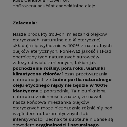
Rosa Centifolia Flower Oil
*přirozená součást esenciálního oleje
Zalecenia:
Nasze produkty (roll-on, mieszanki olejków
eterycznych, naturalne olejki eteryczne)
składają się wyłącznie w 100% z naturalnych
olejków eterycznych. Ponieważ jakość i skład
chemiczny tych naturalnych surowców
zależy od wielu zmiennych, takich jak
pochodzenie rośliny, pora roku, warunki
klimatyczne zbiorów
i czas przetwarzania,
naturalne jest, że
żadna partia naturalnego
oleju etycznego nigdy nie będzie w 100%
identyczna
z poprzednią. Ta nieunikniona
naturalna zmienność oznacza, że nawet
nasza końcowa mieszanka olejków
eterycznych może nieznacznie różnić się pod
względem nut aromatycznych lub
intensywności. Jednak te subtelne niuanse są
dowodem
oryginalności i naturalnego