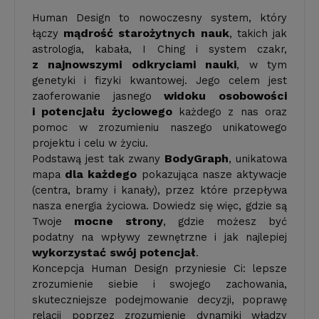
Human Design to nowoczesny system, który
mądrość starożytnych nauk
łączy
, takich jak
astrologia, kabała, I Ching i system czakr,
z najnowszymi odkryciami nauki
, w tym
genetyki i fizyki kwantowej. Jego celem jest
widoku osobowości
zaoferowanie jasnego
i potencjału życiowego
każdego z nas oraz
pomoc w zrozumieniu naszego unikatowego
projektu i celu w życiu.
BodyGraph
Podstawą jest tak zwany
, unikatowa
dla każdego
mapa
pokazująca nasze aktywacje
(centra, bramy i kanały), przez które przepływa
nasza energia życiowa. Dowiedz się więc, gdzie są
mocne strony
Twoje
, gdzie możesz być
podatny na wpływy zewnętrzne i jak najlepiej
wykorzystać swój potencjał
.
Koncepcja Human Design przyniesie Ci: lepsze
zrozumienie siebie i swojego zachowania,
skuteczniejsze podejmowanie decyzji, poprawę
relacji poprzez zrozumienie dynamiki władzy