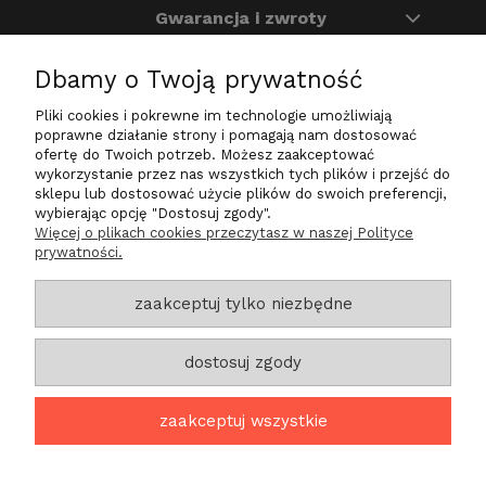
Gwarancja i zwroty
Dbamy o Twoją prywatność
O nas
Pliki cookies i pokrewne im technologie umożliwiają
Na skróty
poprawne działanie strony i pomagają nam dostosować
ofertę do Twoich potrzeb. Możesz zaakceptować
wykorzystanie przez nas wszystkich tych plików i przejść do
sklepu lub dostosować użycie plików do swoich preferencji,
wybierając opcję "Dostosuj zgody".
Zadzwoń do nas
Więcej o plikach cookies przeczytasz w naszej Polityce
prywatności.
+48 724 200 030
sklep@life-star.pl
zaakceptuj tylko niezbędne
Znajdź nas
dostosuj zgody
ul. Tylna 27a/6
Góra 56-200
zaakceptuj wszystkie
projekt i realizacja: