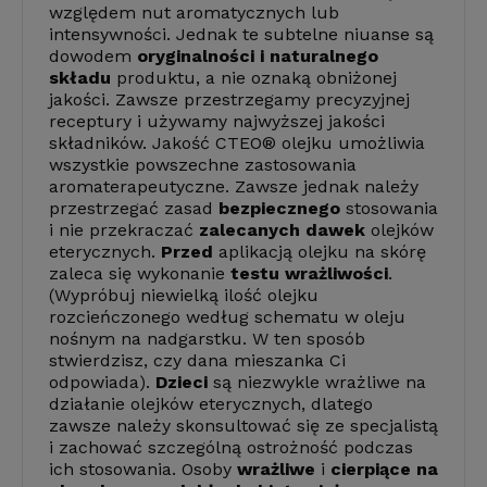
względem nut aromatycznych lub
intensywności. Jednak te subtelne niuanse są
dowodem
oryginalności i naturalnego
składu
produktu, a nie oznaką obniżonej
jakości. Zawsze przestrzegamy precyzyjnej
receptury i używamy najwyższej jakości
składników. Jakość CTEO® olejku umożliwia
wszystkie powszechne zastosowania
aromaterapeutyczne. Zawsze jednak należy
przestrzegać zasad
bezpiecznego
stosowania
i nie przekraczać
zalecanych dawek
olejków
eterycznych.
Przed
aplikacją olejku na skórę
zaleca się wykonanie
testu wrażliwości
.
(Wypróbuj niewielką ilość olejku
rozcieńczonego według schematu w oleju
nośnym na nadgarstku. W ten sposób
stwierdzisz, czy dana mieszanka Ci
odpowiada).
Dzieci
są niezwykle wrażliwe na
działanie olejków eterycznych, dlatego
zawsze należy skonsultować się ze specjalistą
i zachować szczególną ostrożność podczas
ich stosowania. Osoby
wrażliwe
i
cierpiące na