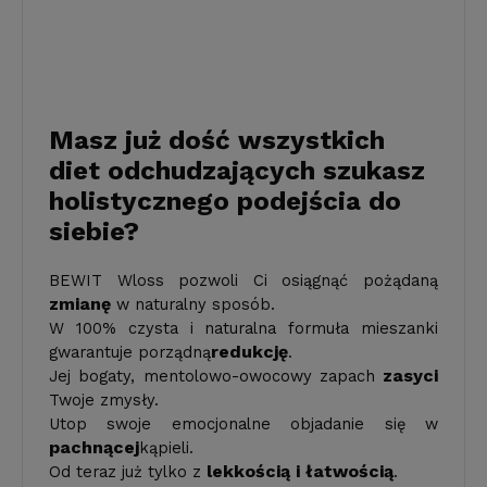
Masz już dość wszystkich
diet odchudzających szukasz
holistycznego podejścia do
siebie?
BEWIT Wloss pozwoli Ci osiągnąć pożądaną
zmianę
w naturalny sposób.
W 100% czysta i naturalna formuła mieszanki
redukcję
gwarantuje porządną
.
zasyci
Jej bogaty, mentolowo-owocowy zapach
Twoje zmysły.
Utop swoje emocjonalne objadanie się w
pachnącej
kąpieli.
lekkością i łatwością
Od teraz już tylko z
.