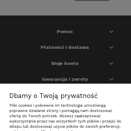
Pomoc
Płatności i dostawa
Moje konto
Gwarancja i zwroty
Dbamy o Twoją prywatność
O nas
Pliki cookies i pokrewne im technologie umożliwiają
Na skróty
poprawne działanie strony i pomagają nam dostosować
ofertę do Twoich potrzeb. Możesz zaakceptować
wykorzystanie przez nas wszystkich tych plików i przejść do
sklepu lub dostosować użycie plików do swoich preferencji,