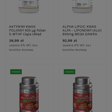
AKTYWNY KWAS
ALPHA LIPOIC KWAS
FOLIOWY 400 µg Folian
ALFA - LIPONOWY (ALA)
5-MTHF Ciąża Układ
600mg MEGA DAWKA
Nerwowy 120 kapsułek
PRODUKT WEGE 120
36,99 zł
92,99 zł
kapsułek
zawiera 8% VAT, bez
zawiera 8% VAT, bez
kosztów dostawy
kosztów dostawy
nowość
nowość