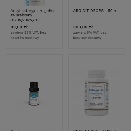
Antybakteryjna mgiełka
ARGICIT DROPS - 50 ml
ze srebrem
monojonowym i
aktywnym tlenem Ag125
83,00 zł
300,00 zł
200 ml
zawiera 23% VAT, bez
zawiera 8% VAT, bez
kosztów dostawy
kosztów dostawy