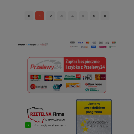
«
1
2
3
4
5
6
»