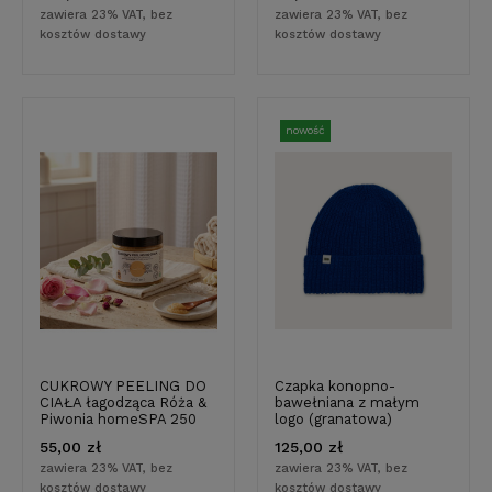
zawiera 23% VAT, bez
zawiera 23% VAT, bez
kosztów dostawy
kosztów dostawy
nowość
CUKROWY PEELING DO
Czapka konopno-
CIAŁA łagodząca Róża &
bawełniana z małym
Piwonia homeSPA 250
logo (granatowa)
ml - naturalne
55,00 zł
125,00 zł
pochodzenie składników
zawiera 23% VAT, bez
zawiera 23% VAT, bez
kosztów dostawy
kosztów dostawy