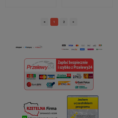
«
1
2
»