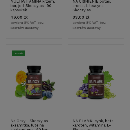
MULTIWITAMINA krzem,
NA CIŚNIENIE potas,
bor, jod-Skoczylas- 90
aronia, L-leucyna
kapsułek
Skoczylas
49,00 zł
33,00 zł
zawiera 8% VAT, bez
zawiera 8% VAT, bez
kosztów dostawy
kosztów dostawy
nowość
Na Oczy - Skoczylas-
NA PLAMKI cynk, beta
aksamitka, luteina
karoten, witamina E-
zeaksantyna- 60 kap.
Skoczylas