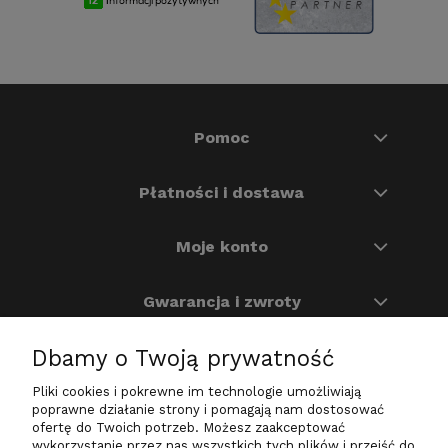
Pomoc
Płatności i dostawa
Moje konto
Gwarancja i zwroty
Dbamy o Twoją prywatność
O nas
Pliki cookies i pokrewne im technologie umożliwiają
Na skróty
poprawne działanie strony i pomagają nam dostosować
ofertę do Twoich potrzeb. Możesz zaakceptować
wykorzystanie przez nas wszystkich tych plików i przejść do