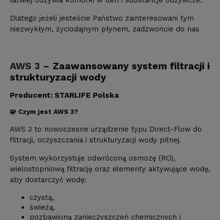
łatwiej odżywia komórki w tlen i substancje odżywcze.
Dlatego jeżeli jesteście Państwo zainteresowani tym
niezwykłym, życiodajnym płynem, zadzwońcie do nas
AWS 3
– Zaawansowany system filtracji i
strukturyzacji wody
Producent: STARLIFE Polska
🧩 Czym jest AWS 3?
AWS 3 to nowoczesne urządzenie typu Direct-Flow do
filtracji, oczyszczania i strukturyzacji wody pitnej.
System wykorzystuje odwróconą osmozę (RO),
wielostopniową filtrację oraz elementy aktywujące wodę,
aby dostarczyć wodę:
czystą,
świeżą,
pozbawioną zanieczyszczeń chemicznych i