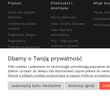
Pomoc
Płatności i
Moje ko
dostawa
Zniżki dla stałych
Twoje zam
klientów
Formy płatności
Ustawienia
Ustawienia plików
Czas i koszty dostawy
Przechowa
cookies
Czas realizacji
Regulamin sklepu
zamówienia
Regulaminy
FAQ – Najczęściej
zadawane pytania
Polityka prywatności
Bezpieczeństwo
Dbamy o Twoją prywatność
Oświadczenie o
Dostępności
Pliki cookies i pokrewne im technologie umożliwiają poprawne d
Opinie o sklepie
plików i przejść do sklepu lub dostosować użycie plików do swoich
Więcej o plikach cookies przeczytasz w naszej Polityce prywatnoś
internetowym
Kontakt
zaakceptuj tylko niezbędne
dostosuj zgody
zaa
proje