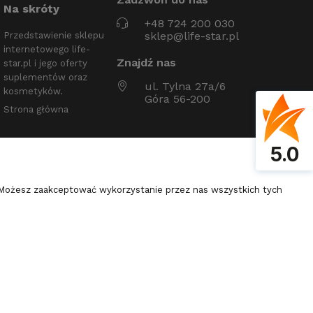
Na skróty
+48 724 200 030
sklep@life-star.pl
Przedstawienie sklepu
internetowego life-
Znajdź nas
star.pl i jego oferty
suplementów oraz
ul. Tylna 27a/6
kosmetyków.
Góra 56-200
Strona główna
5.0
. Możesz zaakceptować wykorzystanie przez nas wszystkich tych
Shoper