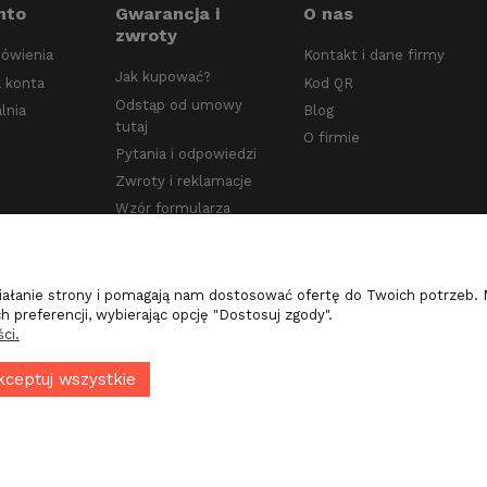
nto
Gwarancja i
O nas
zwroty
ówienia
Kontakt i dane firmy
Jak kupować?
 konta
Kod QR
Odstąp od umowy
lnia
Blog
tutaj
O firmie
Pytania i odpowiedzi
Zwroty i reklamacje
Wzór formularza
odstąpienia od umowy
ziałanie strony i pomagają nam dostosować ofertę do Twoich potrzeb
 preferencji, wybierając opcję "Dostosuj zgody".
ci.
kceptuj wszystkie
kt i realizacja:
oprogramowanie: