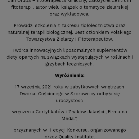
Jan Oruba – fitoterapeuta kliniczny, założyciel Centrum
fitoterapii, autor wielu książek o tematyce zielarskiej
oraz wykładowca.
Prowadzi szkolenia z zakresu ziołolecznictwa oraz
naturalnej terapii biologicznej. Jest członkiem Polskiego
Towarzystwa Zielarzy i Fitoterapeutów.
Twórca innowacyjnych liposomalnych suplementów
diety opartych na związkach występujących w roślinach i
grzybach leczniczych.
Wyróżnienia:
17 września 2021 roku w zabytkowych wnętrzach
Dworku Gościnnego w Szczawnicy odbyła się
uroczystość
wręczenia Certyfikatów i Znaków Jakości „Firma na
Medal”,
przyznanych w II edycji Konkursu, organizowanego
przez Quality Institute.