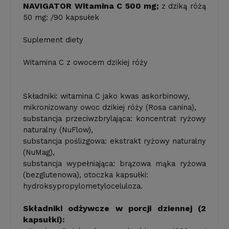
NAVIGATOR Witamina C 500 mg;
z dziką różą
50 mg: /90 kapsułek
Suplement diety
Witamina C z owocem dzikiej róży
Składniki: witamina C jako kwas askorbinowy,
mikronizowany owoc dzikiej róży (Rosa canina),
substancja przeciwzbrylająca: koncentrat ryżowy
naturalny (NuFlow),
substancja poślizgowa: ekstrakt ryżowy naturalny
(NuMag),
substancja wypełniająca: brązowa mąka ryżowa
(bezglutenowa), otoczka kapsułki:
hydroksypropylometyloceluloza.
Składniki odżywcze w porcji dziennej (2
kapsułki):