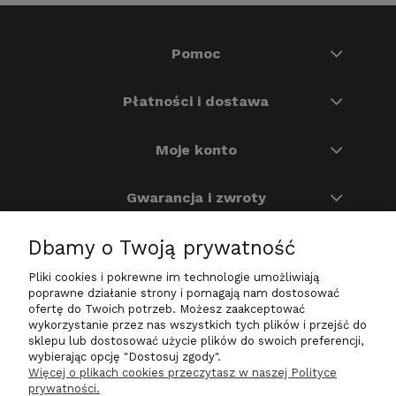
Pomoc
Płatności i dostawa
Moje konto
Gwarancja i zwroty
Dbamy o Twoją prywatność
O nas
Pliki cookies i pokrewne im technologie umożliwiają
Na skróty
poprawne działanie strony i pomagają nam dostosować
ofertę do Twoich potrzeb. Możesz zaakceptować
wykorzystanie przez nas wszystkich tych plików i przejść do
sklepu lub dostosować użycie plików do swoich preferencji,
wybierając opcję "Dostosuj zgody".
Zadzwoń do nas
Więcej o plikach cookies przeczytasz w naszej Polityce
prywatności.
+48 724 200 030