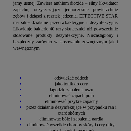
jamy ustnej. Zawiera anthium dioxide – silny likwidator
zapachu, oczyszczający jednocześnie powierzchnię
zębów i dziąseł z resztek jedzenia. EFFECTIVE STAR
ma silne działanie przeciwbakteryjne i dezynfekcyjne.
Likwiduje bakterie 40 razy skuteczniej niż powszechnie
stosowane produkty dezynfekcyjne. Niezastąpiony i
bezpieczny zarówno w stosowaniu zewnętrznym jak i
wewnętrznym.
odświeżać oddech
jako tonik do cery
łagodzić zapalenia uszu
eliminować zapach potu
eliminować przykre zapachy
przez działanie dezynfekujące w przypadku ran i
otarć skórnych
eliminować bóle i zapalenia gardła
eliminować wszelkie choroby skóry i cery (afty,
trądzik, łupież, egzemy)