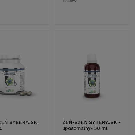
dostawy
ZEŃ SYBERYJSKI
ŻEŃ-SZEŃ SYBERYJSKI-
.
liposomalny- 50 ml
do koszyka
do koszyka