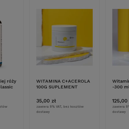
iej róży
WITAMINA C+ACEROLA
Witami
lassic
100G SUPLEMENT
-300 m
ka
do koszyka
35,00 zł
125,00
sztów
zawiera 8% VAT, bez kosztów
zawiera 8
dostawy
dostawy