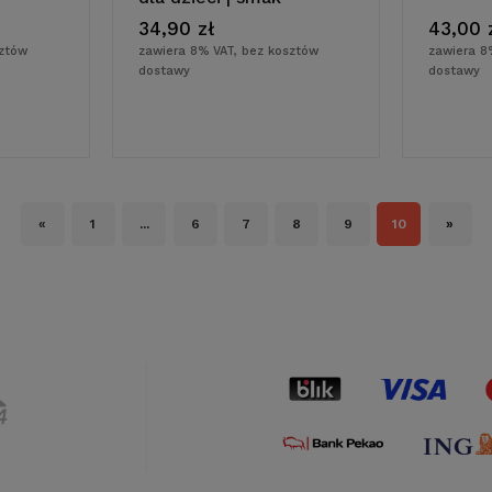
jeżynowy | wegańskie |
34,90 zł
43,00 
Jodavita
sztów
zawiera 8% VAT, bez kosztów
zawiera 8
dostawy
dostawy
«
1
...
6
7
8
9
10
»