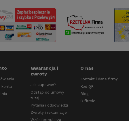
nto
Gwarancja i
O nas
zwroty
ówienia
Kontakt i dane firmy
Jak kupować?
 konta
Kod QR
Odstąp od umowy
lnia
Blog
tutaj
O firmie
Pytania i odpowiedzi
Zwroty i reklamacje
Wzór formularza
odstąpienia od umowy