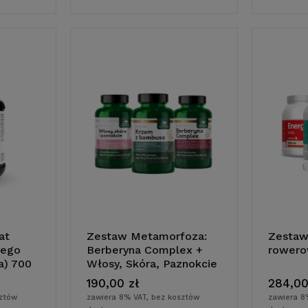
at
Zestaw Metamorfoza:
Zestaw
wego
Berberyna Complex +
rower
ka
do koszyka
a) 700
Włosy, Skóra, Paznokcie
movit
+ Krzem z Bambusa Dr
190,00 zł
284,00
Ewa Dąbrowska
sztów
zawiera 8% VAT, bez kosztów
zawiera 8