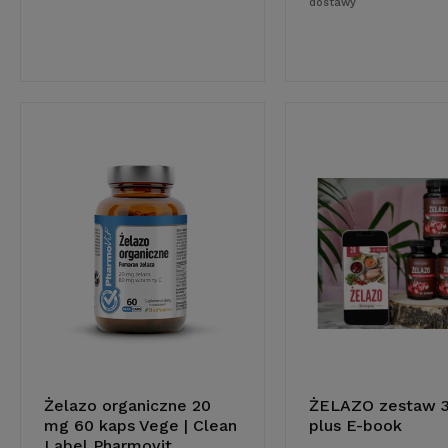
dostawy
Żelazo organiczne 20
ŻELAZO zestaw 3
mg 60 kaps Vege | Clean
plus E-book
do koszyka
do koszy
Label Pharmovit