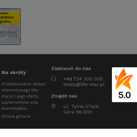
Zadzwoń do nas
Na skróty
+48 724 200 030
sklep@life-star.pl
Przedstawienie sklepu
internetowego life-
5.0
Znajdź nas
star.pl i jego oferty
suplementów oraz
ul. Tylna 27a/6
kosmetyków.
Góra 56-200
Strona główna