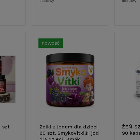
dostawy
dostawy
nowość
 szt
Żelki z jodem dla dzieci
ŻEŃ-S
60 szt. SmykoVitki®| jod
90 kaps
ka
do koszyka
dla dzieci | smak