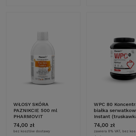
WŁOSY SKÓRA
WPC 80 Koncentr
PAZNIKCIE 500 ml
białka serwatko
do koszyka
do koszy
PHARMOVIT
Instant (truskawk
g | GymFood Phar
74,00 zł
74,00 zł
bez kosztów dostawy
zawiera 8% VAT, bez ko