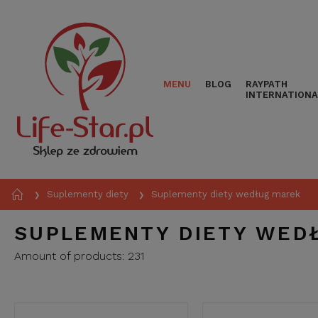
MENU
BLOG
RAYPATH
INTERNATIONA
Suplementy diety
Suplementy diety według marek
❯
❯
SUPLEMENTY DIETY WED
Amount of products:
231