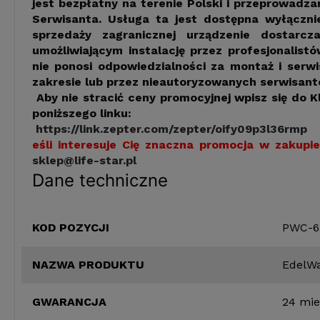
jest bezpłatny na terenie Polski i przeprowadz
Serwisanta. Usługa ta jest dostępna wyłącznie
sprzedaży zagranicznej urządzenie dostarcz
umożliwiającym instalację przez profesjonalist
nie ponosi odpowiedzialności za montaż i ser
zakresie lub przez nieautoryzowanych serwisant
Aby nie stracić ceny promocyjnej wpisz się do K
poniższego linku:
https://link.zepter.com/zepter/oify09p3l36rmp
eśli interesuje Cię znaczna promocja w zakupie
sklep@life-star.pl
Dane techniczne
KOD POZYCJI
PWC-6
NAZWA PRODUKTU
EdelWa
GWARANCJA
24 mie