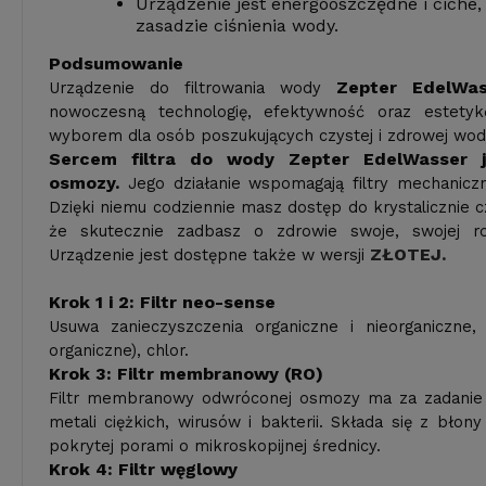
Urządzenie jest energooszczędne i ciche, 
zasadzie ciśnienia wody.
Podsumowanie
Zepter EdelWa
Urządzenie do filtrowania wody
nowoczesną technologię, efektywność oraz estetyk
wyborem dla osób poszukujących czystej i zdrowej wod
Sercem filtra do wody Zepter EdelWasser 
osmozy.
Jego działanie wspomagają filtry mechaniczn
Dzięki niemu codziennie masz dostęp do krystalicznie 
że skutecznie zadbasz o zdrowie swoje, swojej ro
ZŁOTEJ.
Urządzenie jest dostępne także w wersji
Krok 1 i 2: Filtr neo-sense
Usuwa zanieczyszczenia organiczne i nieorganiczne
organiczne), chlor.
Krok 3: Filtr membranowy (RO)
Filtr membranowy odwróconej osmozy ma za zadanie
metali ciężkich, wirusów i bakterii. Składa się z błony
pokrytej porami o mikroskopijnej średnicy.
Krok 4: Filtr węglowy