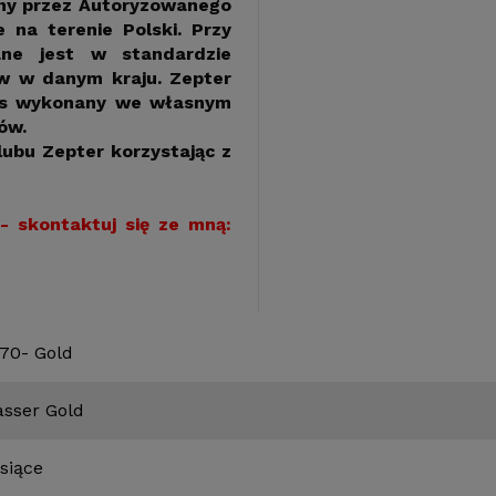
any przez Autoryzowanego
 na terenie Polski. Przy
ane jest w standardzie
ów w danym kraju. Zepter
wis wykonany we własnym
ów.
lubu Zepter korzystając z
- skontaktuj się ze mną:
70- Gold
sser Gold
siące