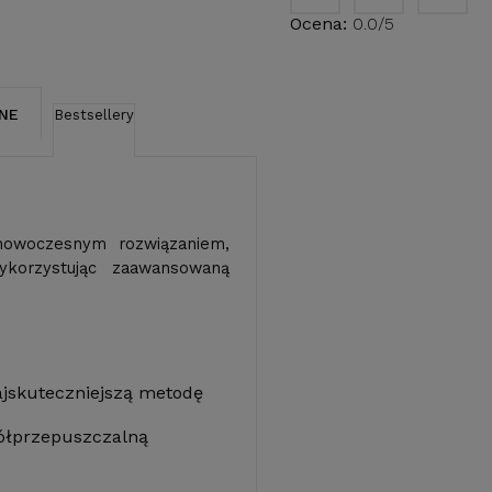
Ocena:
0.0/5
NE
Bestsellery
owoczesnym rozwiązaniem,
korzystując zaawansowaną
ajskuteczniejszą metodę
ółprzepuszczalną