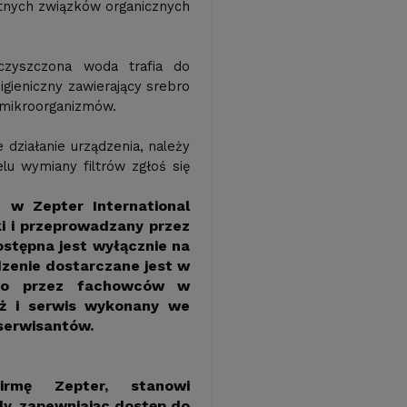
otnych związków organicznych
czyszczona woda trafia do
igieniczny zawierający srebro
 mikroorganizmów.
działanie urządzenia, należy
elu wymiany filtrów zgłoś się
) w Zepter International
ki i przeprowadzany przez
stępna jest wyłącznie na
dzenie dostarczane jest w
e go przez fachowców w
ż i serwis wykonany we
serwisantów.
irmę Zepter, stanowi
y, zapewniając dostęp do