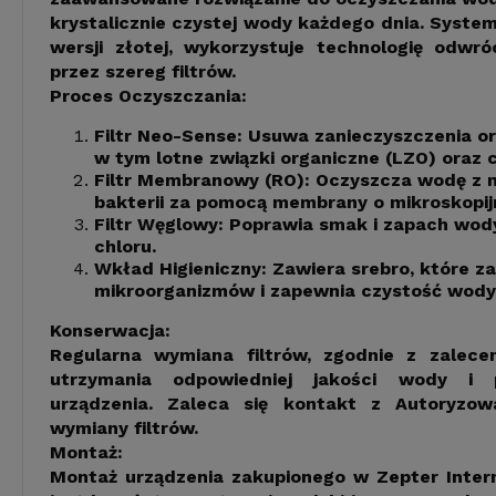
krystalicznie czystej wody każdego dnia. Syste
wersji złotej, wykorzystuje technologię odwr
przez szereg filtrów.
Proces Oczyszczania:
Filtr Neo-Sense: Usuwa zanieczyszczenia or
w tym lotne związki organiczne (LZO) oraz c
Filtr Membranowy (RO): Oczyszcza wodę z me
bakterii za pomocą membrany o mikroskopij
Filtr Węglowy: Poprawia smak i zapach wody
chloru.
Wkład Higieniczny: Zawiera srebro, które z
mikroorganizmów i zapewnia czystość wody 
Konserwacja:
Regularna wymiana filtrów, zgodnie z zalecen
utrzymania odpowiedniej jakości wody i p
urządzenia. Zaleca się kontakt z Autoryz
wymiany filtrów.
Montaż:
Montaż urządzenia zakupionego w Zepter Interna