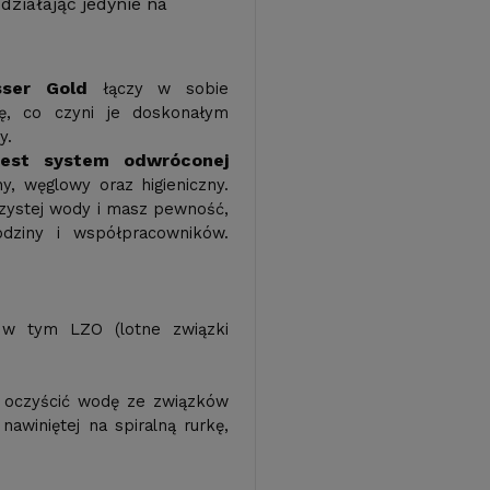
działając jedynie na
sser Gold
łączy w sobie
ę, co czyni je doskonałym
y.
jest system odwróconej
y, węglowy oraz higieniczny.
czystej wody i masz pewność,
dziny i współpracowników.
, w tym LZO (lotne związki
 oczyścić wodę ze związków
 nawiniętej na spiralną rurkę,