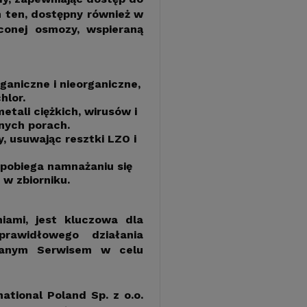
m ten, dostępny również w
óconej osmozy, wspieraną
ganiczne i nieorganiczne,
hlor.
tali ciężkich, wirusów i
nych porach.
, usuwając resztki LZO i
apobiega namnażaniu się
w zbiorniku.
iami, jest kluczowa dla
rawidłowego działania
owanym Serwisem w celu
tional Poland Sp. z o.o.