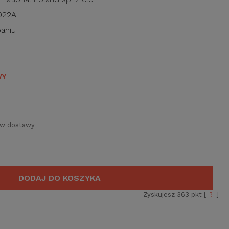
022A
aniu
WY
ów dostawy
DODAJ DO KOSZYKA
Zyskujesz
363
pkt [
?
]