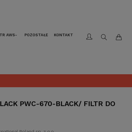
LTR AWS-
POZOSTAŁE
KONTAKT
LACK PWC-670-BLACK/ FILTR DO
rnational Poland sp. z o.o