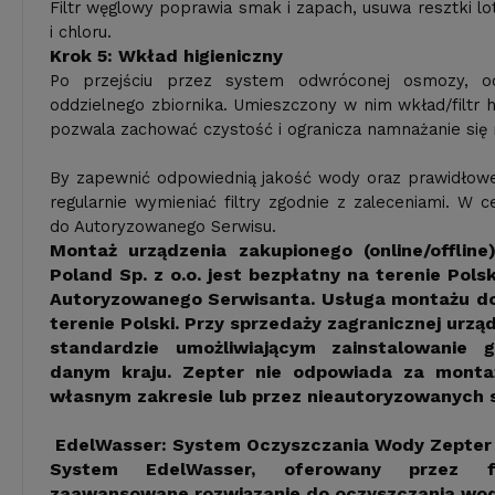
Filtr węglowy poprawia smak i zapach, usuwa resztki l
i chloru.
Krok 5: Wkład higieniczny
Po przejściu przez system odwróconej osmozy, o
oddzielnego zbiornika. Umieszczony w nim wkład/filtr h
pozwala zachować czystość i ogranicza namnażanie się
By zapewnić odpowiednią jakość wody oraz prawidłowe 
regularnie wymieniać filtry zgodnie z zaleceniami. W c
do Autoryzowanego Serwisu.
Montaż urządzenia zakupionego (online/offline
Poland Sp. z o.o. jest bezpłatny na terenie Pols
Autoryzowanego Serwisanta. Usługa montażu do
terenie Polski. Przy sprzedaży zagranicznej urzą
standardzie umożliwiającym zainstalowani
danym kraju. Zepter nie odpowiada za monta
własnym zakresie lub przez nieautoryzowanych 
EdelWasser: System Oczyszczania Wody Zepter
System EdelWasser, oferowany przez f
zaawansowane rozwiązanie do oczyszczania wod