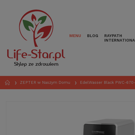
MENU
BLOG
RAYPATH
INTERNATIONA
ZEPTER w Naszym Domu
EdelWasser Black PWC-670-
❯
❯