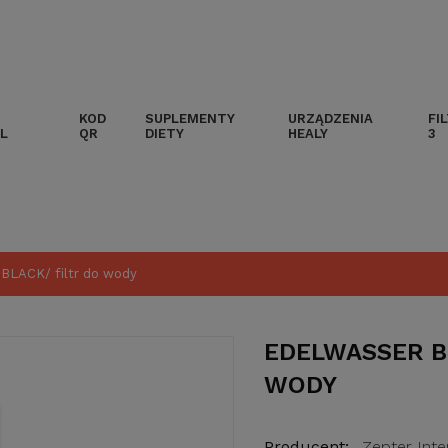
KOD
SUPLEMENTY
URZĄDZENIA
FI
L
QR
DIETY
HEALY
3
BLACK/ filtr do wody
EDELWASSER B
WODY
Producent:
Zepter Inte