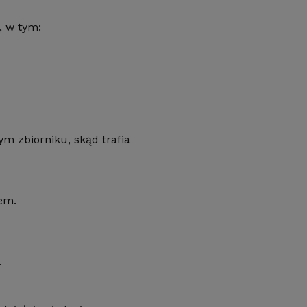
, w tym:
m zbiorniku, skąd trafia
em.
.