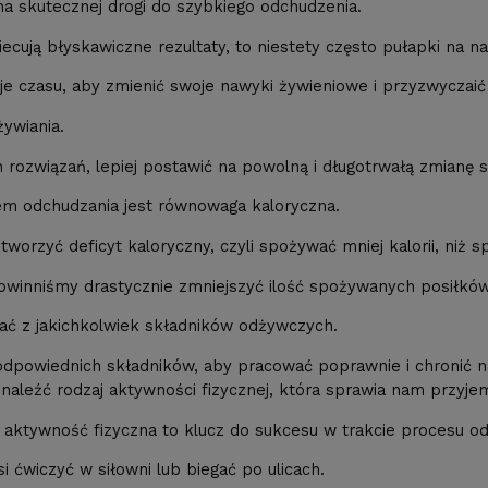
a skutecznej drogi do szybkiego odchudzenia.
iecują błyskawiczne rezultaty, to niestety często pułapki na na
e czasu, aby zmienić swoje nawyki żywieniowe i przyzwyczaić
ywiania.
rozwiązań, lepiej postawić na powolną i długotrwałą zmianę st
 odchudzania jest równowaga kaloryczna.
orzyć deficyt kaloryczny, czyli spożywać mniej kalorii, niż s
powinniśmy drastycznie zmniejszyć ilość spożywanych posiłkó
ać z jakichkolwiek składników odżywczych.
 odpowiednich składników, aby pracować poprawnie i chronić 
znaleźć rodzaj aktywności fizycznej, która sprawia nam przyje
a aktywność fizyczna to klucz do sukcesu w trakcie procesu o
 ćwiczyć w siłowni lub biegać po ulicach.