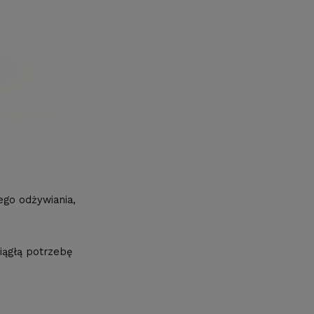
ego odżywiania,
iągłą potrzebę