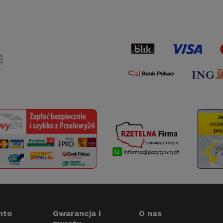
nto
Gwarancja i
O nas