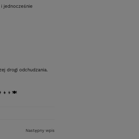
i jednocześnie
ej drogi odchudzania.
👧‍👦🍽️
Następny wpis