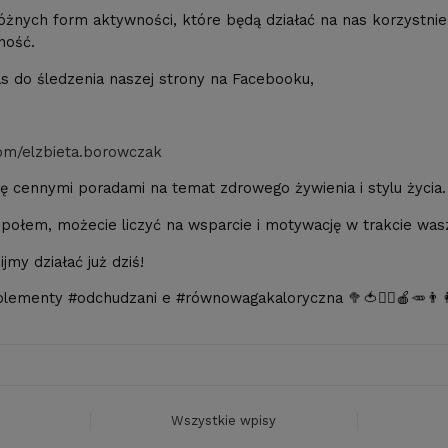
żnych form aktywności, które będą działać na nas korzystnie 
ność.
s do śledzenia naszej strony na Facebooku,
om/elzbieta.borowczak
ię cennymi poradami na temat zdrowego żywienia i stylu życia.
ołem, możecie liczyć na wsparcie i motywację w trakcie wasz
jmy działać już dziś!
menty #odchudzani e #równowagakaloryczna 🥦🍅🏋️‍♀️🍎🥕👨‍👩‍
Wszystkie wpisy