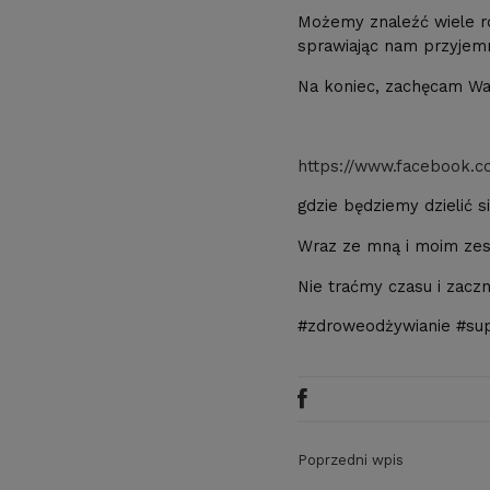
Możemy znaleźć wiele ró
sprawiając nam przyjem
Na koniec, zachęcam Wa
https://www.facebook.c
gdzie będziemy dzielić s
Wraz ze mną i moim zesp
Nie traćmy czasu i zaczni
#zdroweodżywianie #suple
Poprzedni wpis