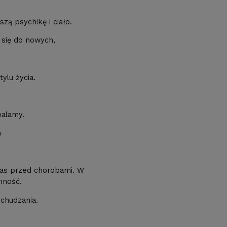
szą psychikę i ciało.
 się do nowych,
ylu życia.
palamy.
w
nas przed chorobami. W
mność.
dchudzania.