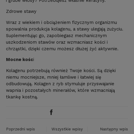
i grube włosy? Potrzebujesz właśnie keratyny.
Zdrowe stawy
Wraz z wiekiem i obciążeniem fizycznym organizmu
spowalnia produkcja kolagenu, a stawy ulegają zużyciu.
Suplementując go, zapobiegasz mechanicznym
uszkodzeniom stawów oraz wzmacniasz kości i
chrząstki, dzięki czemu możesz dłużej żyć aktywnie.
Mocne kośc
i
Kolagenu potrzebują również Twoje kości. Są dzięki
niemu mocniejsze, mniej łamliwe i łatwiej się
odbudowują. Kolagen z ryb stymuluje przyswajanie
wapnia i pozostałych minerałów, które wzmacniają
tkankę kostną.
Poprzedni wpis
Wszystkie wpisy
Następny wpis