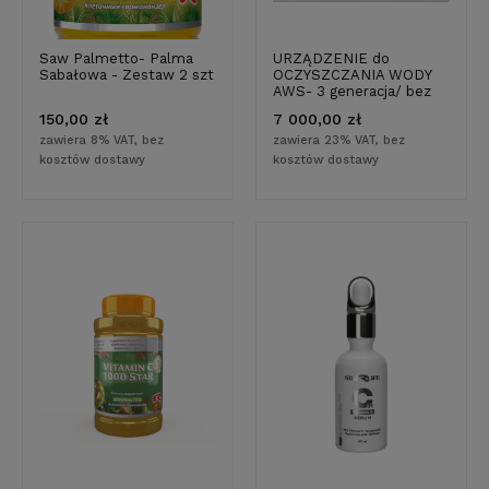
Saw Palmetto- Palma
URZĄDZENIE do
Sabałowa - Zestaw 2 szt
OCZYSZCZANIA WODY
AWS- 3 generacja/ bez
zbiornika/przepływowy/
150,00 zł
7 000,00 zł
Filtr do wody
zawiera 8% VAT, bez
zawiera 23% VAT, bez
kosztów dostawy
kosztów dostawy