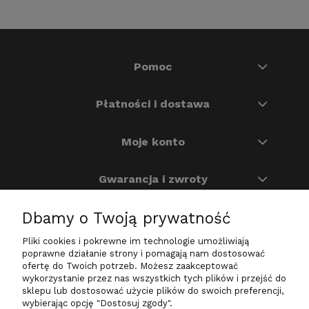
Pomoc
Płatności i dostawa
Moje konto
Gwarancja i zwroty
Dbamy o Twoją prywatność
O nas
Pliki cookies i pokrewne im technologie umożliwiają
Na skróty
poprawne działanie strony i pomagają nam dostosować
ofertę do Twoich potrzeb. Możesz zaakceptować
wykorzystanie przez nas wszystkich tych plików i przejść do
sklepu lub dostosować użycie plików do swoich preferencji,
wybierając opcję "Dostosuj zgody".
Zadzwoń do nas