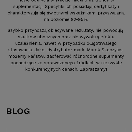
nowe odkrycia w świecie nauki oraz trendy w
suplementacji. Specyfiki ich posiadają certyfikaty i
charakteryzują się świetnymi wskaźnikami przyswajania
na poziomie 92-95%.
Szybko przynoszą obiecywane rezultaty, nie powodują
skutków ubocznych oraz nie wywołują efektu
uzależnienia, nawet w przypadku długotrwałego
stosowania. Jako dystrybutor marki Marek Skoczylas
możemy Państwu zaoferować różnorodne suplementy
pochodzące ze sprawdzonego źródłach w niezwykle
konkurencyjnych cenach. Zapraszamy!
BLOG