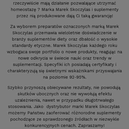
rzeczywiście mają działanie pozwalające utrzymać
homeostazę ? Marka Marek Skoczylas i suplementy
przez nią produkowane dają Ci taką gwarancję!
Za wyborem preparatów oznaczonych marką Marek
Skoczylas przemawia wieloletnie doświadczenie w
branży suplementów diety oraz dbałość o wysokie
standardy etyczne. Marek Skoczylas każdego roku
wzbogaca swoje portfolio o nowe produkty, reagując na
nowe odkrycia w świecie nauki oraz trendy w
suplementacji. Specyfiki ich posiadają certyfikaty i
charakteryzują się świetnymi wskaźnikami przyswajania
na poziomie 92-95%.
Szybko przynoszą obiecywane rezultaty, nie powodują
skutków ubocznych oraz nie wywołują efektu
uzależnienia, nawet w przypadku długotrwałego
stosowania. Jako dystrybutor marki Marek Skoczylas
możemy Państwu zaoferować różnorodne suplementy
pochodzące ze sprawdzonego źródłach w niezwykle
konkurencyjnych cenach. Zapraszamy!