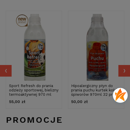
‹
›
Sport Refresh do prania
Hipoalergiczny płyn do
odzieży sportowej, bielizny
prania puchu kurtek kołder
termoaktywnej 970 ml
śpiworów 970ml 32 prania
55,00 zł
50,00 zł
PROMOCJE