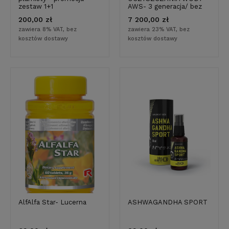
zestaw 1+1
AWS- 3 generacja/ bez
zbiornika/przepływowy
200,00 zł
7 200,00 zł
/Z BATERIĄ/ Filtr do
wody
zawiera 8% VAT, bez
zawiera 23% VAT, bez
kosztów dostawy
kosztów dostawy
AlfAlfa Star- Lucerna
ASHWAGANDHA SPORT