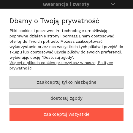
Gwarancja i zwroty
Dbamy o Twoją prywatność
O nas
Pliki cookies i pokrewne im technologie umożliwiają
Na skróty
poprawne działanie strony i pomagają nam dostosować
ofertę do Twoich potrzeb. Możesz zaakceptować
wykorzystanie przez nas wszystkich tych plików i przejść do
sklepu lub dostosować użycie plików do swoich preferencji,
wybierając opcję "Dostosuj zgody".
Zadzwoń do nas
Więcej o plikach cookies przeczytasz w naszej Polityce
prywatności.
+48 724 200 030
sklep@life-star.pl
zaakceptuj tylko niezbędne
Znajdź nas
dostosuj zgody
ul. Tylna 27a/6
Góra 56-200
zaakceptuj wszystkie
projekt i realizacja: