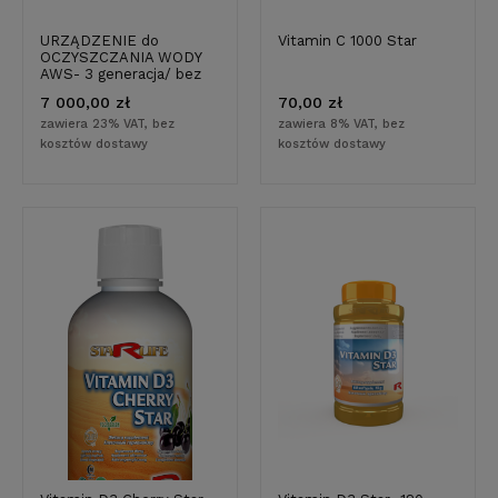
URZĄDZENIE do
Vitamin C 1000 Star
OCZYSZCZANIA WODY
AWS- 3 generacja/ bez
zbiornika/przepływowy/
7 000,00 zł
70,00 zł
Filtr do wody
zawiera 23% VAT, bez
zawiera 8% VAT, bez
kosztów dostawy
kosztów dostawy