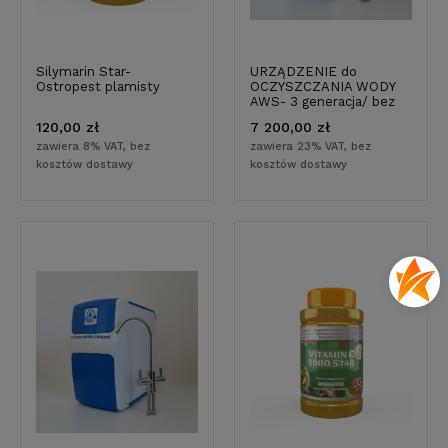
Silymarin Star-
URZĄDZENIE do
Ostropest plamisty
OCZYSZCZANIA WODY
AWS- 3 generacja/ bez
zbiornika/przepływowy
120,00 zł
7 200,00 zł
/Z BATERIĄ/ Filtr do
wody
zawiera 8% VAT, bez
zawiera 23% VAT, bez
kosztów dostawy
kosztów dostawy