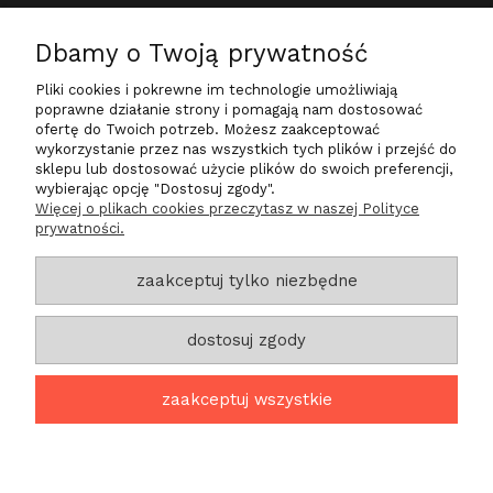
Dbamy o Twoją prywatność
O nas
Pliki cookies i pokrewne im technologie umożliwiają
Na skróty
poprawne działanie strony i pomagają nam dostosować
ofertę do Twoich potrzeb. Możesz zaakceptować
wykorzystanie przez nas wszystkich tych plików i przejść do
sklepu lub dostosować użycie plików do swoich preferencji,
wybierając opcję "Dostosuj zgody".
Zadzwoń do nas
Więcej o plikach cookies przeczytasz w naszej Polityce
prywatności.
+48 724 200 030
sklep@life-star.pl
zaakceptuj tylko niezbędne
Znajdź nas
dostosuj zgody
ul. Tylna 27a/6
Góra 56-200
zaakceptuj wszystkie
projekt i realizacja:
oprogramowanie:
Shoper